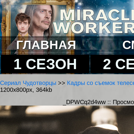
ГЛАВНАЯ
С
1 СЕЗОН
2 С
Сериал Чудотворцы
>>
Кадры со съемок телесе
1200x800px, 364kb
_DPWCq2d4ww :: Просмо