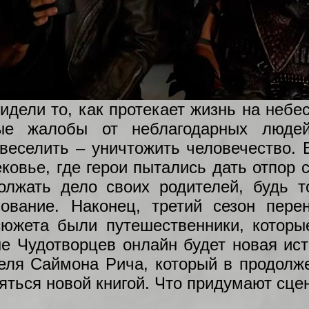
идели то, как протекает жизнь на неб
ные жалобы от неблагодарных люде
веселить – уничтожить человечество. 
ковье, где герои пытались дать отпор
лжать дело своих родителей, будь т
вование. Наконец, третий сезон пере
сюжета были путешественники, которы
е Чудотворцев онлайн будет новая ист
еля Саймона Рича, который в продолж
яться новой книгой. Что придумают сце