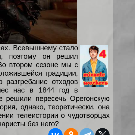
есах. Всевышнему стало
й, поэтому он решил
Во втором сезоне мы с
 сложившейся традиции,
о разгребание отходов
нес нас в 1844 год в
е решили пересечь Орегонскую
ория, однако, теоретически, она
ении телеистории о чудотворцах
наристы без него?