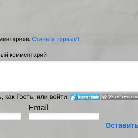
мментариев.
Станьте первым!
вый комментарий
 как Гость, или войти:
Email
Оставит