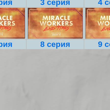
рия
3 серия
4 
рия
8 серия
9 