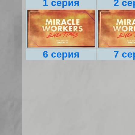
1 серия
2 се
6 серия
7 се