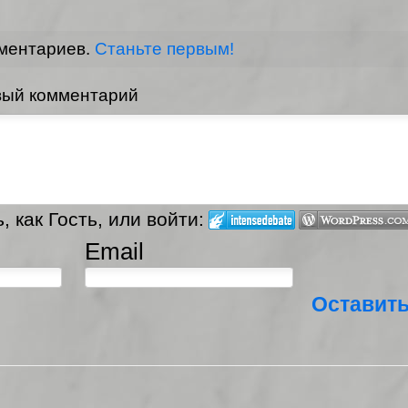
мментариев.
Станьте первым!
вый комментарий
 как Гость, или войти:
Email
Оставит