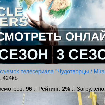
СМОТРЕТЬ ОНЛА
 СЕЗОН
3 СЕЗ
съемок телесериала "Чудотворцы / Mira
, 424kb
осмотров:
96
:: Рейтинг:
2%
:: Загружено