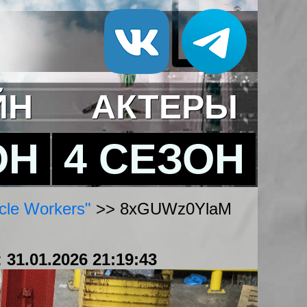
ЙН
АКТЕРЫ
ОН
4 СЕЗОН
cle Workers"
>> 8xGUWz0YlaM
:
31.01.2026 21:19:43