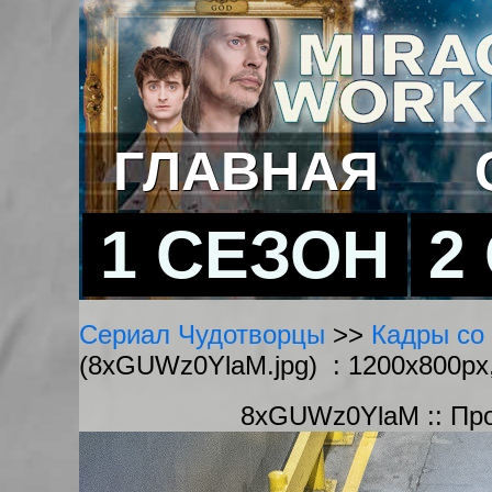
ГЛАВНАЯ
1 СЕЗОН
2
Сериал Чудотворцы
>>
Кадры со 
(8xGUWz0YlaM.jpg) : 1200x800px
8xGUWz0YlaM :: Пр