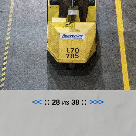
<<
::
::
>>>
28
из
38