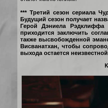
*** Третий сезон сериала Ч
Будущий сезон получает назва
Герой Дэниела Рэдклиффа 
приходится заключить согл
также высвобожденной эманс
Висванатхан, чтобы сопрово
выхода остается неизвестной,
К