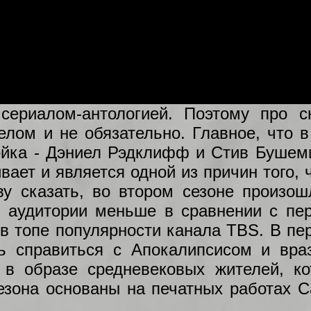
сериалом-антологией. Поэтому про с
целом и не обязательно. Главное, что 
войка - Дэниел Рэдклифф и Стив Бушем
ает и является одной из причин того, 
ву сказать, во втором сезоне произош
й аудитории меньше в сравнении с пе
 в топе популярности канала TBS. В пе
ь справиться с Апокалипсисом и вра
 в образе средневековых жителей, ко
зона основаны на печатных работах С