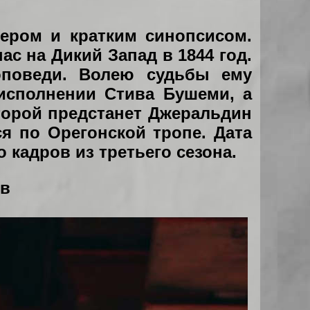
зером и кратким синопсисом.
ас на Дикий Запад в 1844 год.
оповеди. Волею судьбы ему
исполнении Стива Бушеми, а
орой предстанет Джеральдин
я по Орегонской тропе. Дата
 кадров из третьего сезона.
ев