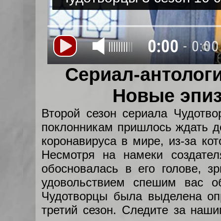
0:00
- 0:00
Сериал-антологи
Новые эпиз
Второй сезон сериала Чудотво
поклонникам пришлось ждать до
коронавируса в мире, из-за ко
Несмотря на намеки создател
обосновалась в его голове, з
удовольствием спешим вас об
Чудотворцы была выделена оп
третий сезон. Следите за наш