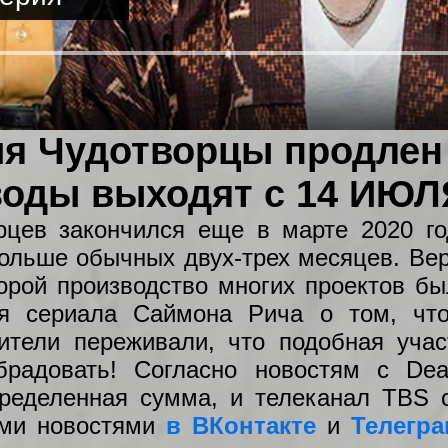
я Чудотворцы продлен 
оды выходят с 14 ИЮЛЯ
рцев закончился еще в марте 2020 го
льше обычных двух-трех месяцев. Вер
торой производство многих проектов бы
я сериала Саймона Рича о том, что
рители переживали, что подобная учас
радовать! Согласно новостям с Dea
ределенная сумма, и телеканал TBS 
ими новостями
в ВКонтакте
и
Телегра