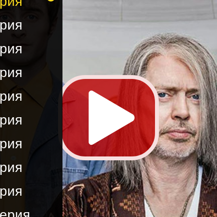
ерия
ерия
ерия
ерия
ерия
ерия
ерия
ерия
ерия
серия