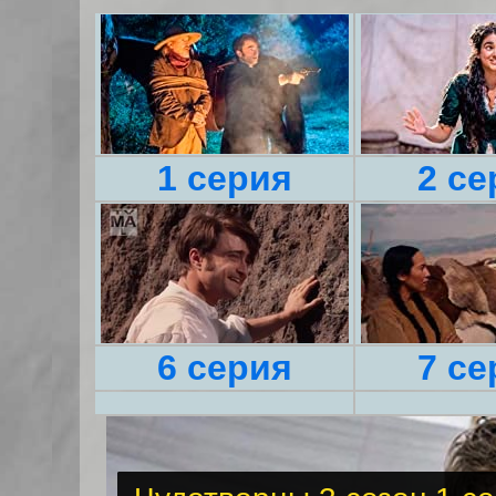
1 серия
2 се
6 серия
7 се