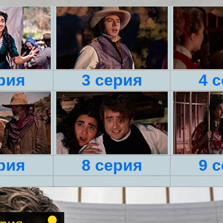
рия
3 серия
4 
рия
8 серия
9 