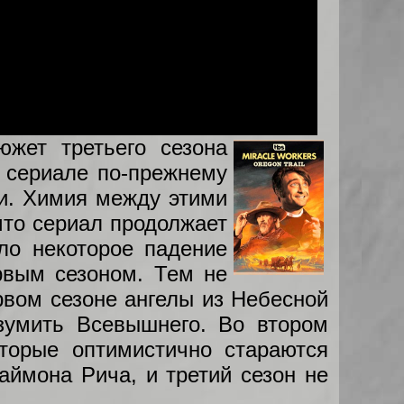
южет третьего сезона
в сериале по-прежнему
и. Химия между этими
что сериал продолжает
ло некоторое падение
рвым сезоном. Тем не
рвом сезоне ангелы из Небесной
зумить Всевышнего. Во втором
торые оптимистично стараются
аймона Рича, и третий сезон не