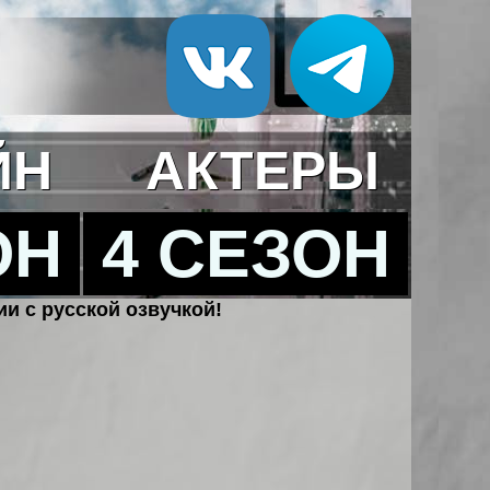
ЙН
АКТЕРЫ
ОН
4 СЕЗОН
ии с русской озвучкой!