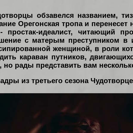
удотворцы обзавелся названием, ти
ние Орегонская тропа и перенесет н
- простак-идеалист, читающий пр
ашение с матерым преступником в 
ипированной женщиной, в роли кот
дить караван путников, двигающихс
 но рады представить вам несколько
адры из третьего сезона Чудотворц